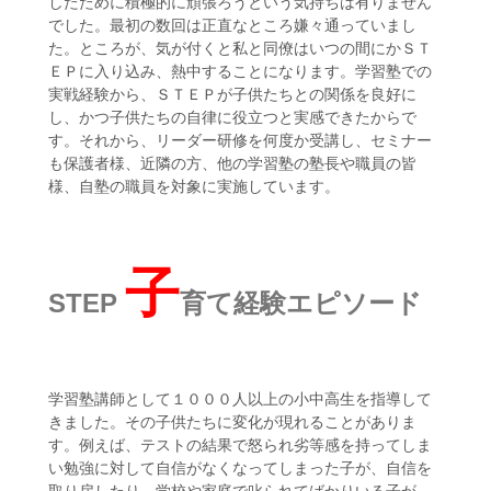
したために積極的に頑張ろうという気持ちは有りません
でした。最初の数回は正直なところ嫌々通っていまし
た。ところが、気が付くと私と同僚はいつの間にかＳＴ
ＥＰに入り込み、熱中することになります。学習塾での
実戦経験から、ＳＴＥＰが子供たちとの関係を良好に
し、かつ子供たちの自律に役立つと実感できたからで
す。それから、リーダー研修を何度か受講し、セミナー
も保護者様、近隣の方、他の学習塾の塾長や職員の皆
様、自塾の職員を対象に実施しています。
子
STEP
育て経験エピソード
学習塾講師として１０００人以上の小中高生を指導して
きました。その子供たちに変化が現れることがありま
す。例えば、テストの結果で怒られ劣等感を持ってしま
い勉強に対して自信がなくなってしまった子が、自信を