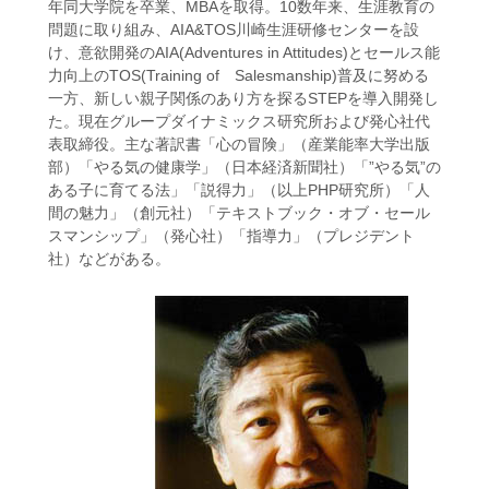
年同大学院を卒業、MBAを取得。10数年来、生涯教育の
問題に取り組み、AIA&TOS川崎生涯研修センターを設
け、意欲開発のAIA(Adventures in Attitudes)とセールス能
力向上のTOS(Training of Salesmanship)普及に努める
一方、新しい親子関係のあり方を探るSTEPを導入開発し
た。現在グループダイナミックス研究所および発心社代
表取締役。主な著訳書「心の冒険」（産業能率大学出版
部）「やる気の健康学」（日本経済新聞社）「”やる気”の
ある子に育てる法」「説得力」（以上PHP研究所）「人
間の魅力」（創元社）「テキストブック・オブ・セール
スマンシップ」（発心社）「指導力」（プレジデント
社）などがある。