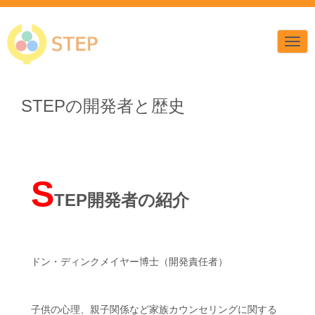
N
a
v
i
g
a
STEPの開発者と歴史
t
i
o
n
S
TEP開発者の紹介
ドン・ディンクメイヤー博士（開発責任者）
子供の心理、親子関係など家族カウンセリングに関する