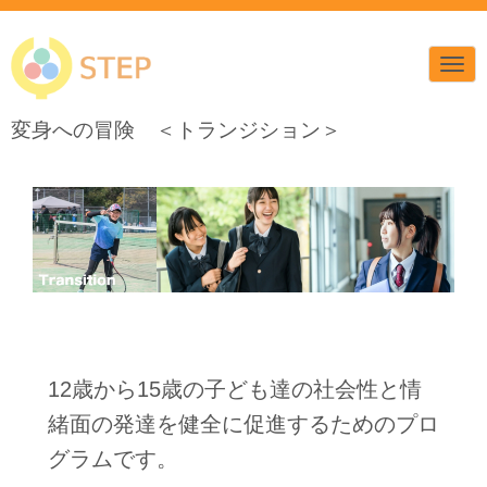
N
a
v
i
変身への冒険 ＜トランジション＞
g
a
t
i
o
n
12歳から15歳の子ども達の社会性と情
緒面の発達を健全に促進するためのプロ
グラムです。