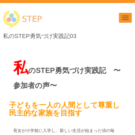
N
a
v
i
私のSTEP勇気づけ実践記03
g
a
t
i
o
n
私
のSTEP勇気づけ実践記 〜
参加者の声〜
子どもを一人の人間として尊重し
民主的な家族を目指す
長女が小学校に入学し、新しい生活が始まった頃の毎