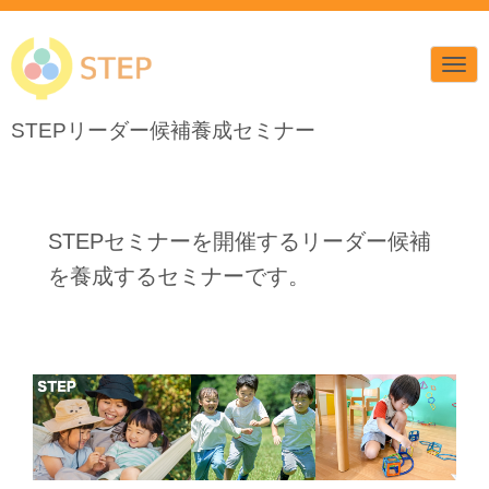
N
a
v
i
STEPリーダー候補養成セミナー
g
a
t
i
o
n
STEPセミナーを開催するリーダー候補
を養成するセミナーです。